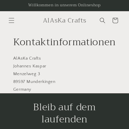
Direkt
Willkommen in unserem Onlineshop
zum
Inhalt
AlAsKa Crafts
Warenkorb
Kontaktinformationen
AlAsKa Crafts
Johannes Kaspar
Menzelweg 3
89597 Munderkingen
Germany
Bleib auf dem
laufenden